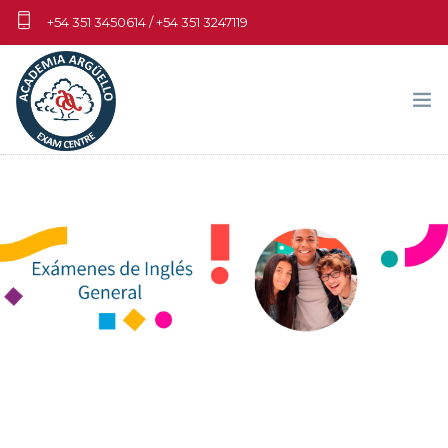
+54 351 3450614 / +54 351 3247119
info.cambridgecba@aa.edu.ar
EXÁMENES
MATERIALES DE PRÁCTICA
DOCENTES Y CENTROS DE PREPARACIÓN
FECHAS-ARANCELES-PAGOS
NOSOTROS
MY CAMBRIDGE WORLD